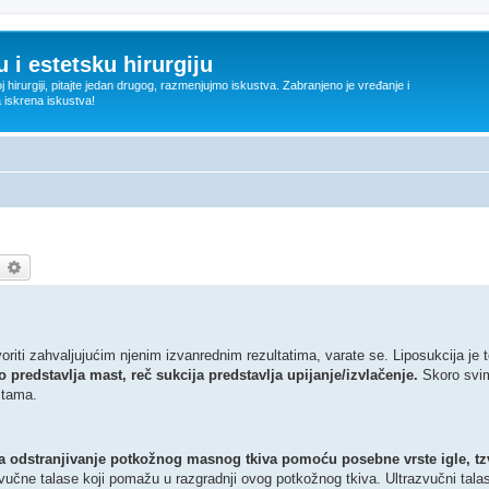
 i estetsku hirurgiju
oj hirurgiji, pitajte jedan drugog, razmenjujmo iskustva. Zabranjeno je vređanje i
a iskrena iskustva!
earch
Advanced search
voriti zahvaljujućim njenim izvanrednim rezultatima, varate se. Liposukcija je
o predstavlja mast, reč sukcija predstavlja upijanje/izvlačenje.
Skoro svim
stama.
ja odstranjivanje potkožnog masnog tkiva pomoću posebne vrste igle, tzv
azvučne talase koji pomažu u razgradnji ovog potkožnog tkiva. Ultrazvučni tal