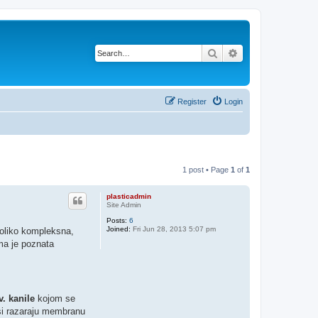
Search
Advanced search
Register
Login
1 post • Page
1
of
1
plasticadmin
Site Admin
Posts:
6
Joined:
Fri Jun 28, 2013 5:07 pm
 toliko kompleksna,
a je poznata
. kanile
kojom se
asi razaraju membranu