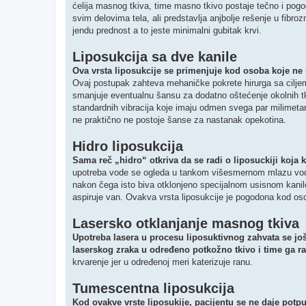
ćelija masnog tkiva, time masno tkivo postaje tečno i po
svim delovima tela, ali predstavlja anjbolje rešenje u fibro
jendu prednost a to jeste minimalni gubitak krvi.
Liposukcija sa dve kanile
Ova vrsta liposukcije se primenjuje kod osoba koje n
Ovaj postupak zahteva mehaničke pokrete hirurga sa ciljem
smanjuje eventualnu šansu za dodatno oštećenje okolnih tk
standardnih vibracija koje imaju odmen svega par milimeta
ne praktično ne postoje šanse za nastanak opekotina.
Hidro liposukcija
Sama reč „hidro“ otkriva da se radi o liposuckiji koj
upotreba vode se ogleda u tankom višesmernom mlazu vode
nakon čega isto biva otklonjeno specijalnom usisnom kanilo
aspiruje van. Ovakva vrsta liposukcije je pogodona kod oso
Lasersko otklanjanje masnog tkiva
Upotreba lasera u procesu liposuktivnog zahvata se jo
laserskog zraka u određeno potkožno tkivo i time ga r
krvarenje jer u određenoj meri katerizuje ranu.
Tumescentna liposukcija
Kod ovakve vrste liposukije, pacijentu se ne daje potpu