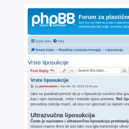
Forum za plastičnu
Sve što ste hteli da znate o plastičn
reklamiranje bilo koga. Iznosite vaš
Quick links
FAQ
Board index
Plastična i estetska hirurgija
Liposukcija
Vrste liposukcije
S
Post Reply
Vrste liposukcije
P
by
plasticadmin
»
Sat Jan 16, 2016 12:01 pm
o
s
Iako se ponekad pomisli da je o liposukciji suvišno išta go
t
kao i njen nastanak, vrste i metode njene primene.
Reč lip
procedura sukcije masti, ali nisu svi upoznati sa njenim vr
Ultrazvučna liposukcija
Često je nazivamo i ultrasonična liposukcija predstavl
isisava masno tkivo ali isto tako ova igla transmituje ultr