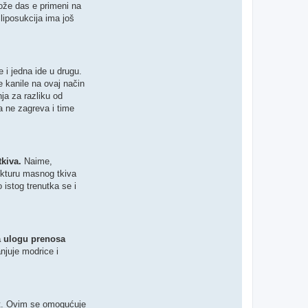
ože das e primeni na
 liposukcija ima još
 i jedna ide u drugu.
 kanile na ovaj način
ja za razliku od
a ne zagreva i time
kiva.
Naime,
kturu masnog tkiva
istog trenutka se i
a ulogu prenosa
njuje modrice i
st. Ovim se omogućuje